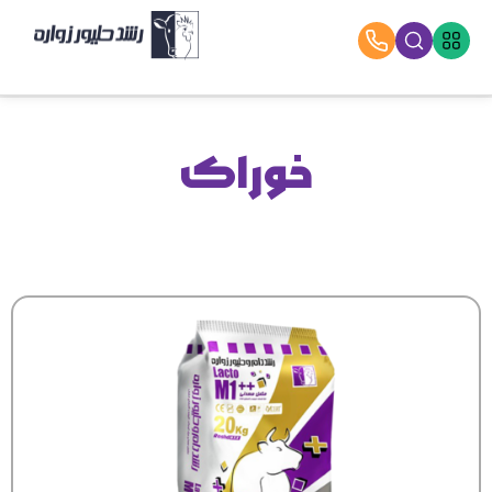
خوراک