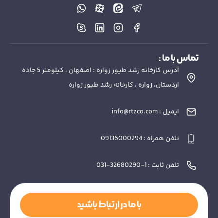
تماس با ما :
آدرس کارخانه رشد طیور زواره : اصفهان ، کیلومتر 5 جاده
اردستان، زواره ، کارخانه رشد طیور زواره
ایمیل : info@rtzco.com
تلفن همراه : 09136000294
تلفن ثابت : 1-32680290-031
با ما در ارتباط باشید