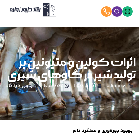
اثرات کولین و متیونین بر
تولید شیر در گاوهای شیری
adminzvr
آذر 6, 1403
3:37 ب.ظ
بدون دیدگاه
بهبود بهره‌وری و عملکرد دام