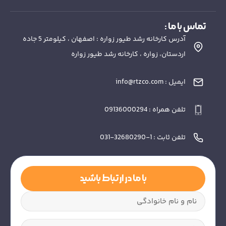
تماس با ما :
آدرس کارخانه رشد طیور زواره : اصفهان ، کیلومتر 5 جاده
اردستان، زواره ، کارخانه رشد طیور زواره
ایمیل : info@rtzco.com
تلفن همراه : 09136000294
تلفن ثابت : 1-32680290-031
با ما در ارتباط باشید