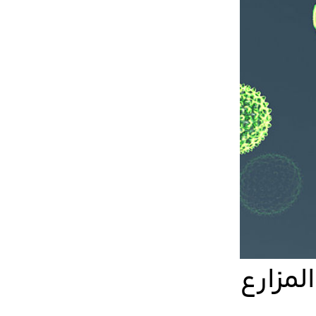
لمزارع