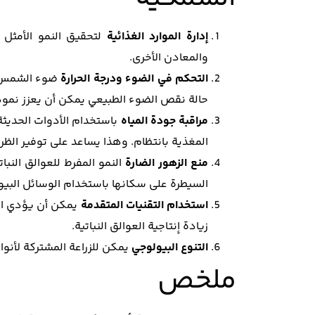
إدارة الموارد الغذائية
لتحقيق النمو الأمثل ل
والمعادن الأخرى.
التحكم في الضوء ودرجة الحرارة
ضوء الشمس هو
حالة نقص الضوء الطبيعي يمكن أن يعزز نموها. و
مراقبة جودة المياه
باستخدام الأدوات الحديثة
المغذية بانتظام. وهذا يساعد على توفير الظروف
منع الزهور الضارة
النمو المفرط للعوالق النب
السيطرة على سكانها باستخدام الوسائل البيول
استخدام التقنيات المتقدمة
يمكن أن يؤدي است
زيادة إنتاجية العوالق النباتية.
التنوع البيولوجي
يمكن للزراعة المشتركة لأنواع
ملخص