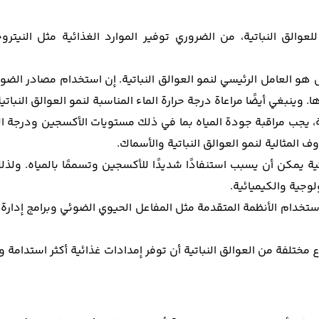
لعوالق النباتية، من الضروري توفير الموارد الغذائية مثل النيتر
 العامل الرئيسي لنمو العوالق النباتية. إن استخدام مصادر الضو
ينبغي أيضًا مراعاة درجة حرارة الماء المناسبة لنمو العوالق النباتية
، يجب مراقبة جودة المياه بما في ذلك مستويات الأكسجين ودرجة ا
 المثالية لنمو العوالق النباتية والأسماك.
اتية يمكن أن يسبب استنفادًا شديدًا للأكسجين وتسممًا بالمياه. ول
وجية والكيميائية.
خدام الأنظمة المتقدمة مثل المفاعل الحيوي الضوئي وبرامج إدارة ج
 مختلفة من العوالق النباتية أن توفر إمدادات غذائية أكثر استدامة وت