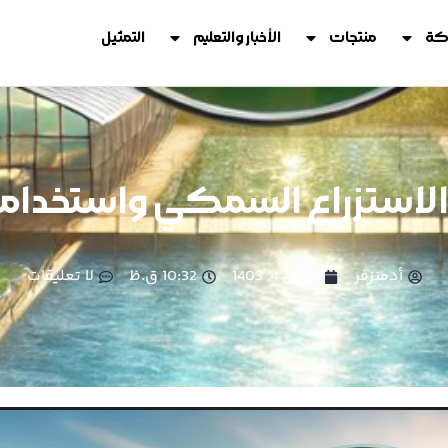
كة
منتجات
الأخبار والتعليم
التمثيل
ي الاستزراع السمكي واستخدامه
أدمنزفر
بهمن 4, 1403
10:32 ق.ظ
لا تعليقات