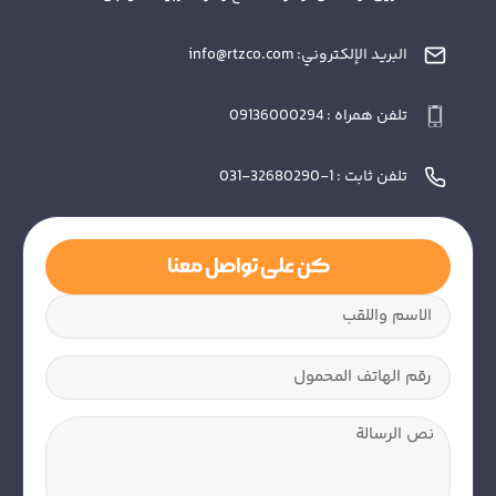
البريد الإلكتروني: info@rtzco.com
تلفن همراه : 09136000294
تلفن ثابت : 1-32680290-031
كن على تواصل معنا