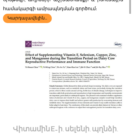
սինթեզի, աղիների աշխատանքի և իմունային
համակարգի ամրապնդման գործում:
Կարդալ ավելին..
Վիտամին E-ի, սելենի, պղնձի,