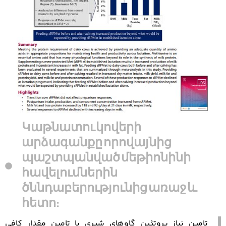
Կաթնատու կովերի
արձագանքը որովայնից
պաշտպանված մեթիոնինի
հավելումներին
ծննդաբերությունից առաջ և
հետո:
تامین نیاز پروتئین گاوهای شیری با تامین مقدار کافی