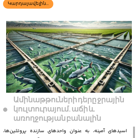
Կարդալ ավելին..
Ամինաթթուների դերը ջրային
կուլտուրայում. աճի և
առողջության բանալին
اسیدهای آمینه، به عنوان واحدهای سازنده پروتئین‌ها،