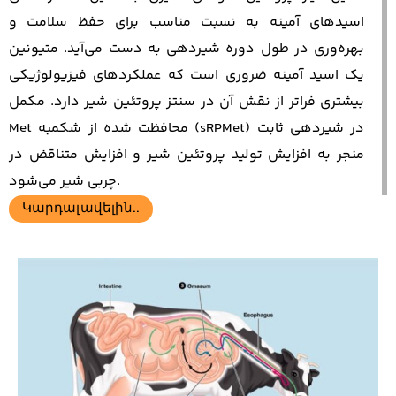
اسیدهای آمینه به نسبت مناسب برای حفظ سلامت و
بهره‌وری در طول دوره شیردهی به دست می‌آید. متیونین
یک اسید آمینه ضروری است که عملکردهای فیزیولوژیکی
بیشتری فراتر از نقش آن در سنتز پروتئین شیر دارد. مکمل
Met محافظت شده از شکمبه (sRPMet) در شیردهی ثابت
منجر به افزایش تولید پروتئین شیر و افزایش متناقض در
چربی شیر می‌شود.
Կարդալ ավելին..