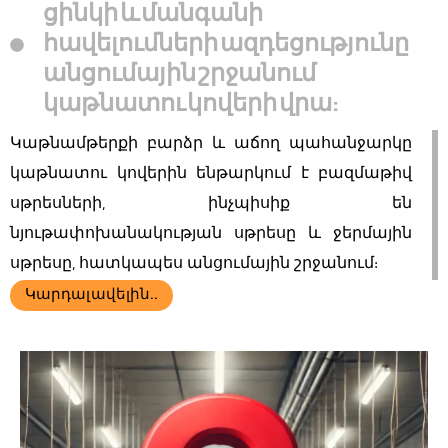
ցինկի և մանգանի
հավելումների ազդեցությունը
անցումային շրջանում
կաթնատու կովերի վրա:
Կաթնամթերքի բարձր և աճող պահանջարկը
կաթնատու կովերին ենթարկում է բազմաթիվ
սթրեսների, ինչպիսիք են
նյութափոխանակության սթրեսը և ջերմային
սթրեսը, հատկապես անցումային շրջանում:
Կարդալ ավելին..