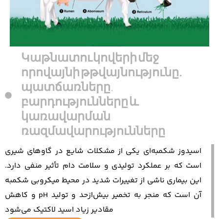
Կաթնատու կովերի մեջ
որովայնի թթվայնությունը.
պատճառները,
բարդությունները և
կառավարման
ռազմավարությունները
اسیدوز شکمبه‌ای یکی از مشکلات شایع در گاوهای شیری
است که بر عملکرد تولیدی و سلامت دام تأثیر منفی دارد.
این بیماری ناشی از تغییرات شدید در محیط میکروبی شکمبه
و کاهش pH آن است که منجر به تخمیر بیش‌ازحد و تولید
مقادیر زیاد اسید لاکتیک می‌شود