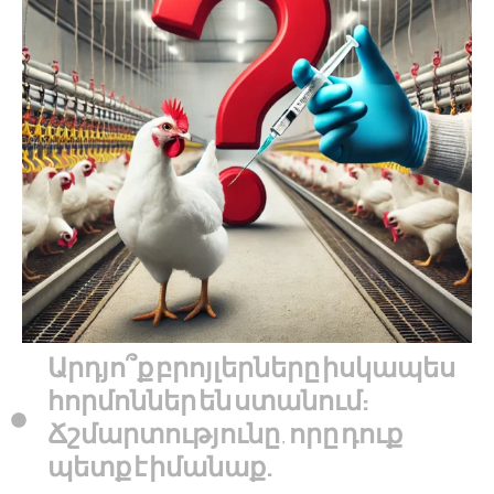
Արդյո՞ք բրոյլերները իսկապես
հորմոններ են ստանում:
Ճշմարտությունը, որը դուք
պետք է իմանաք.